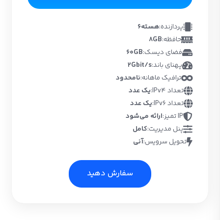
پردازنده:
6هسته
حافظه:
8GB
فضای دیسک:
60GB
پهنای باند:
2Gbit/s
ترافیک ماهانه:
نامحدود
تعداد IPv4:
یک عدد
تعداد IPv6:
یک عدد
IP تمیز:
ارائه می‌شود
پنل مدیریت:
کامل
تحویل سرویس:
آنی
سفارش دهید