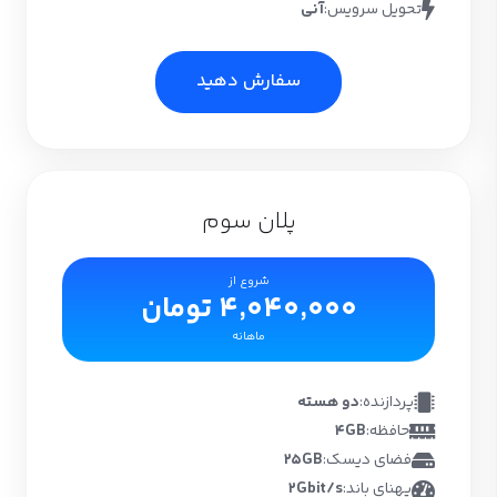
تحویل سرویس:
آنی
سفارش دهید
پلان سوم
شروع از
4,040,000 تومان
ماهانه
پردازنده:
دو هسته
حافظه:
4GB
فضای دیسک:
25GB
پهنای باند:
2Gbit/s