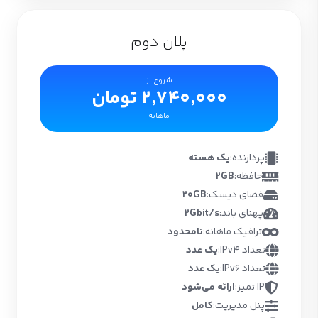
پلان دوم
شروع از
2,740,000 تومان
ماهانه
پردازنده:
یک هسته
حافظه:
2GB
فضای دیسک:
20GB
پهنای باند:
2Gbit/s
ترافیک ماهانه:
نامحدود
تعداد IPv4:
یک عدد
تعداد IPv6:
یک عدد
IP تمیز:
ارائه می‌شود
پنل مدیریت:
کامل