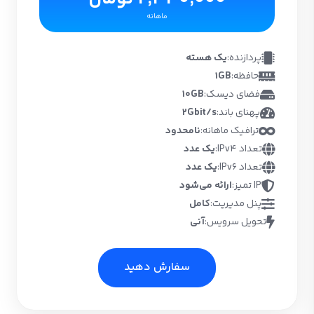
ماهانه
پردازنده:
یک هسته
حافظه:
1GB
فضای دیسک:
10GB
پهنای باند:
2Gbit/s
ترافیک ماهانه:
نامحدود
تعداد IPv4:
یک عدد
تعداد IPv6:
یک عدد
IP تمیز:
ارائه می‌شود
پنل مدیریت:
کامل
تحویل سرویس:
آنی
سفارش دهید